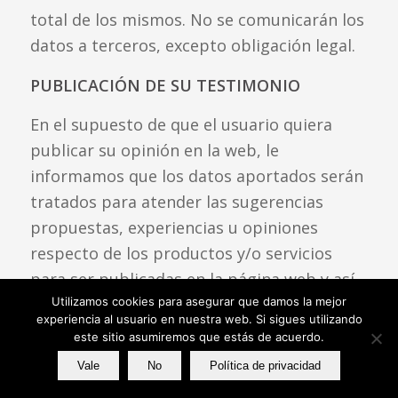
total de los mismos. No se comunicarán los
datos a terceros, excepto obligación legal.
PUBLICACIÓN DE SU TESTIMONIO
En el supuesto de que el usuario quiera
publicar su opinión en la web, le
informamos que los datos aportados serán
tratados para atender las sugerencias
propuestas, experiencias u opiniones
respecto de los productos y/o servicios
para ser publicadas en la página web y así
poder ayudar a otros usuarios. Los datos se
Utilizamos cookies para asegurar que damos la mejor
experiencia al usuario en nuestra web. Si sigues utilizando
conservarán mientras haya un interés
este sitio asumiremos que estás de acuerdo.
mutuo para mantener el fin del
Vale
No
Política de privacidad
tratamiento y cuando ya no sea necesario